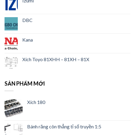
Izumi
DBC
Kana
Xích Toyo 81XHH – 81XH – 81X
SẢN PHẨM MỚI
Xích 180
Bánh răng côn thẳng tỉ số truyền 1:5