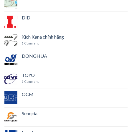
DID
Xích Kana chính hãng
1
Comment
DONGHUA
TOYO
1
Comment
OCM
Senqcia