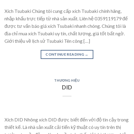
Xích Tsubaki Chúng tôi cung cấp xích Tsubaki chính hãng,
nhập khẩu trực tiếp từ nhà sản xuất. Liên hệ 0359119179 để
được tư vấn báo giá xích Tsubaki nhanh chóng. Chúng tôi là
địa chỉ mua xích Tsubaki uy tín, chất lượng, giá tốt bất ngờ.
Giới thiệu về lịch sử Tsubaki Tên công […]
CONTINUE READING
→
THƯƠNG HIỆU
DID
Xích DID Nhông xích DID được biết đến với độ tin cậy trong
thiết kế. Là nhà sản xuất cải tiến kỹ thuật có uy tín trên thị