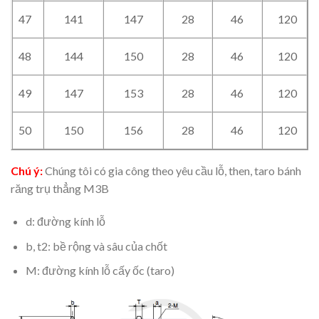
47
141
147
28
46
120
48
144
150
28
46
120
49
147
153
28
46
120
50
150
156
28
46
120
Chú ý:
Chúng tôi có gia công theo yêu cầu lỗ, then, taro bánh
răng trụ thẳng M3B
d: đường kính lỗ
b, t2: bề rộng và sâu của chốt
M: đường kính lỗ cấy ốc (taro)