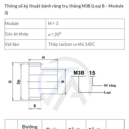
Thông số kỹ thuật bánh răng trụ thẳng M3B (Loại B – Module
3)
Module
M = 3
0
Góc ăn khớp
α = 20
Vật liệu
Thép cacbon cơ khí, S45C
Đường