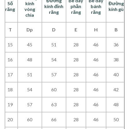
Đường
Bề dày
Bề dày
Số
kính
Đường
kính đỉnh
phần
bánh
răng
vòng
kính gù
răng
răng
răng
chia
T
Dp
D
E
H
B
15
45
51
28
46
36
16
48
54
28
46
38
17
51
57
28
46
40
18
54
60
28
46
42
19
57
63
28
46
48
20
60
66
28
46
50