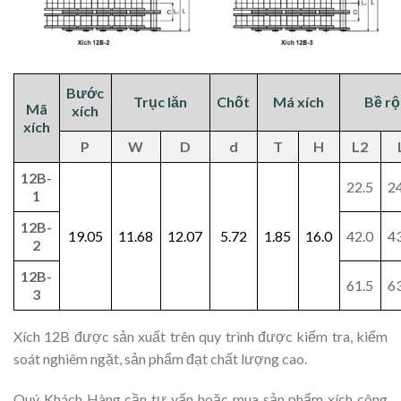
Bước
Trục lăn
Chốt
Má xích
Bề rộ
Mã
xích
xích
P
W
D
d
T
H
L2
12B-
22.5
2
1
12B-
19.05
11.68
12.07
5.72
1.85
16.0
42.0
4
2
12B-
61.5
6
3
Xích 12B được sản xuất trên quy trình được kiểm tra, kiểm
soát nghiêm ngặt, sản phẩm đạt chất lượng cao.
Quý Khách Hàng cần tư vấn hoặc mua sản phẩm xích công