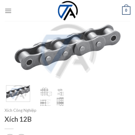
Skip
0
to
content
Xích Công Nghiệp
Xích 12B