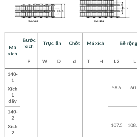
Bước
Trục lăn
Chốt
Má xích
Bề rộng
xích
Mã
xích
P
W
D
d
T
H
L2
L
140-
1
58.6
60.
Xích
1
dãy
140-
2
107.5
108
Xích
2