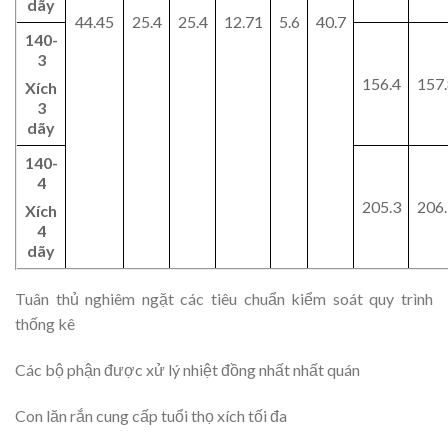
dãy
44.45
25.4
25.4
12.71
5.6
40.7
140-
3
156.4
157
Xích
3
dãy
140-
4
205.3
206
Xích
4
dãy
Tuân thủ nghiêm ngặt các tiêu chuẩn kiểm soát quy trình
thống kê
Các bộ phận được xử lý nhiệt đồng nhất nhất quán
Con lăn rắn cung cấp tuổi thọ xích tối đa